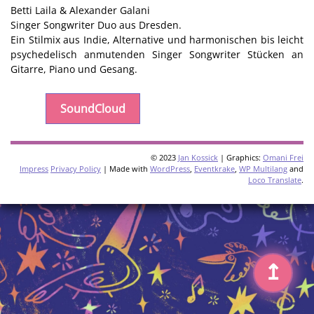
Betti Laila & Alexander Galani
Singer Songwriter Duo aus Dresden.
Ein Stilmix aus Indie, Alternative und harmonischen bis leicht
psychedelisch anmutenden Singer Songwriter Stücken an
Gitarre, Piano und Gesang.
SoundCloud
© 2023
Jan Kossick
| Graphics:
Omani Frei
Impress
Privacy Policy
| Made with
WordPress
,
Eventkrake
,
WP Multilang
and
Loco Translate
.
↥