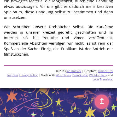
ein bewegtes Material die Möglichkeit, durch eine Handlung
etwas auszusagen. Für uns gibt es dadurch mehr kreativen
Spielraum, diese Handlung selbst zu bestimmen und dann
umzusetzen.
Wir schreiben unsere Drehbücher selbst. Die Kurzfilme
werden in unserer Freizeit gedreht, geschnitten und im
Internet z.B. bei Youtube und Vimeo veröffentlicht.
Kommerzielle Absichten verfolgen wir nicht, es ist rein der
Spaß an der Sache. Einzig das Publikum ist der Antrieb der
filmstückchen.
© 2023
Jan Kossick
| Graphics:
Omani Frei
Impress
Privacy Policy
| Made with
WordPress
,
Eventkrake
,
WP Multilang
and
Loco Translate
.
↥