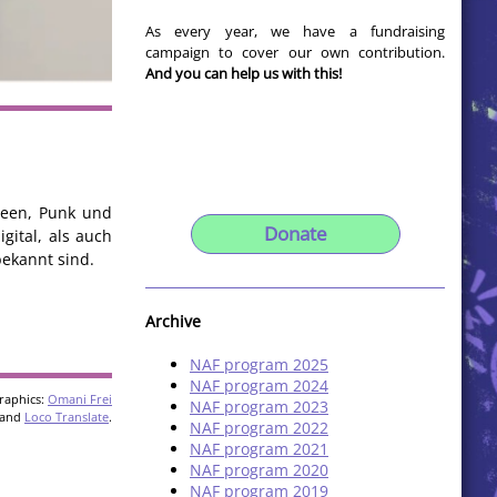
As every year, we have a fundraising
campaign to cover our own contribution.
And you can help us with this!
oween, Punk und
Donate
gital, als auch
bekannt sind.
Archive
NAF program 2025
NAF program 2024
raphics:
Omani Frei
NAF program 2023
and
Loco Translate
.
NAF program 2022
NAF program 2021
NAF program 2020
NAF program 2019