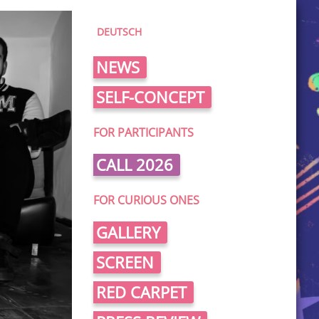
DEUTSCH
NEWS
SELF-CONCEPT
FOR PARTICIPANTS
CALL 2026
FOR CURIOUS ONES
GALLERY
SCREEN
RED CARPET