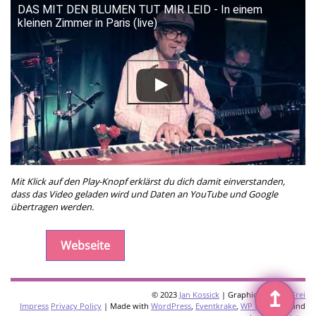
DAS MIT DEN BLUMEN TUT MIR LEID - In einem
kleinen Zimmer in Paris (live)
Mit Klick auf den Play-Knopf erklärst du dich damit einverstanden,
dass das Video geladen wird und Daten an YouTube und Google
übertragen werden.
Webseite
↥
© 2023
Jan Kossick
| Graphics:
Omani Frei
Impress
Privacy Policy
| Made with
WordPress
,
Eventkrake
,
WP Multilang
and