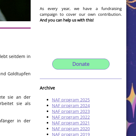
As every year, we have a fundraising
campaign to cover our own contribution.
And you can help us with this!
lebt seitdem in
Donate
 und Goldtupfen
Archive
tete sie an der
NAF program 2025
beitet sie als
NAF program 2024
NAF program 2023
NAF program 2022
mfänger in der
NAF program 2021
NAF program 2020
NAF program 2019