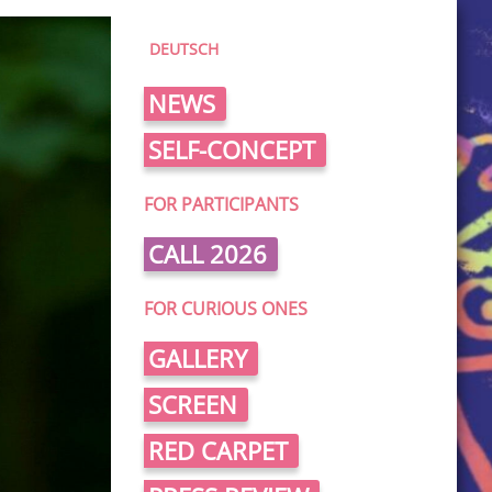
DEUTSCH
NEWS
SELF-CONCEPT
FOR PARTICIPANTS
CALL 2026
FOR CURIOUS ONES
GALLERY
SCREEN
RED CARPET