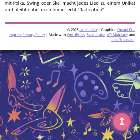
mit Polka, Swing oder Ska, macht jedes Lied zu einem Unikat
und bleibt dabei doch immer echt “Radiophon”.
© 2023
Jan Kossick
| Graphics:
Omani Frei
Impress
Privacy Policy
| Made with
WordPress
,
Eventkrake
,
WP Multilang
and
Loco Translate
.
↥