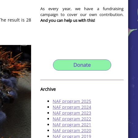
As every year, we have a fundraising
campaign to cover our own contribution.
he result is 28
And you can help us with this!
Donate
Archive
NAF program 2025
NAF program 2024
NAF program 2023
NAF program 2022
NAF program 2021
NAF program 2020
NAF program 2019