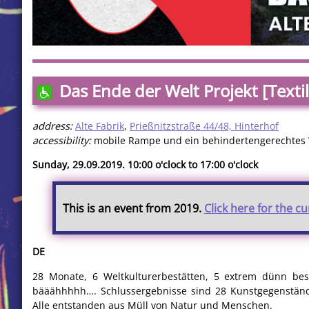
Das Ende der Welt Projekt [Texti
address:
Alte Fabrik
,
Prießnitzstraße 44/48, Hinterhof
accessibility:
mobile Rampe und ein behindertengerechtes
Sunday, 29.09.2019. 10:00 o'clock to 17:00 o'clock
This is an event from 2019.
Click here for the c
DE
28 Monate, 6 Weltkulturerbestätten, 5 extrem dünn bes
bääähhhhh…. Schlussergebnisse sind 28 Kunstgegenständ
Alle entstanden aus Müll von Natur und Menschen.