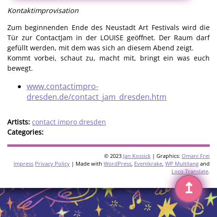
Kontaktimprovisation
Zum beginnenden Ende des Neustadt Art Festivals wird die
Tür zur ContactJam in der LOUISE geöffnet. Der Raum darf
gefüllt werden, mit dem was sich an diesem Abend zeigt.
Kommt vorbei, schaut zu, macht mit, bringt ein was euch
bewegt.
www.contactimpro-
dresden.de/contact_jam_dresden.htm
Artists:
contact impro dresden
Categories:
© 2023
Jan Kossick
| Graphics:
Omani Frei
Impress
Privacy Policy
| Made with
WordPress
,
Eventkrake
,
WP Multilang
and
Loco Translate
.
↥