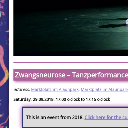
Zwangsneurose – Tanzperformanc
address:
Marktplatz im Alaunpark
,
Marktplatz im Alaunpar
Saturday, 29.09.2018. 17:00 o'clock to 17:15 o'clock
This is an event from 2018.
Click here for the c