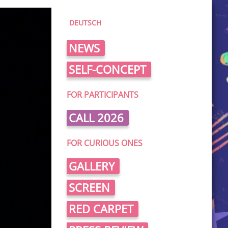
DEUTSCH
NEWS
SELF-CONCEPT
FOR PARTICIPANTS
CALL 2026
FOR CURIOUS ONES
GALLERY
SCREEN
RED CARPET