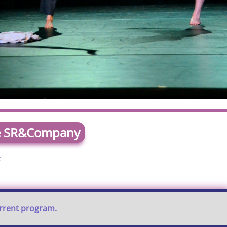
e SR&Company
k
urrent program.