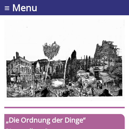
≡ Menu
„Die Ordnung der Dinge“