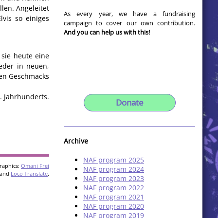
len. Angeleitet
As every year, we have a fundraising
vis so einiges
campaign to cover our own contribution.
And you can help us with this!
 sie heute eine
ieder in neuen,
uten Geschmacks
. Jahrhunderts.
Donate
Archive
NAF program 2025
raphics:
Omani Frei
NAF program 2024
and
Loco Translate
.
NAF program 2023
NAF program 2022
NAF program 2021
NAF program 2020
NAF program 2019