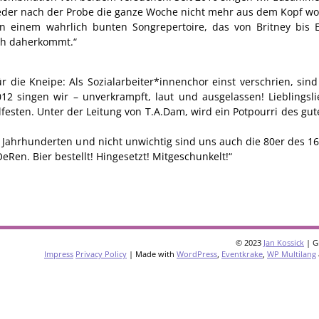
lieder nach der Probe die ganze Woche nicht mehr aus dem Kopf wol
n einem wahrlich bunten Songrepertoire, das von Britney bis El
ich daherkommt.“
 die Kneipe: Als Sozialarbeiter*innenchor einst verschrien, sind
012 singen wir – unverkrampft, laut und ausgelassen! Lieblingsl
lfesten. Unter der Leitung von T.A.Dam, wird ein Potpourri des g
Jahrhunderten und nicht unwichtig sind uns auch die 80er des 16
en. Bier bestellt! Hingesetzt! Mitgeschunkelt!“
© 2023
Jan Kossick
| G
Impress
Privacy Policy
| Made with
WordPress
,
Eventkrake
,
WP Multilang