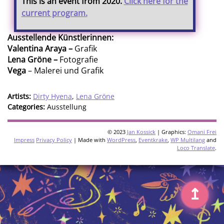
This is an event from 2020.
Click here for the
current program.
Ausstellende Künstlerinnen:
Valentina Araya –
Grafik
Lena Gröne –
Fotografie
Vega
– Malerei und Grafik
Artists:
Dirty Hyena
,
Lena Gröne
Categories:
Ausstellung
© 2023
Jan Kossick
| Graphics:
Omani Frei
Impress
Privacy Policy
| Made with
WordPress
,
Eventkrake
,
WP Multilang
and
Loco Translate
.
↥