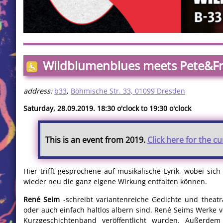
Wildblumenblues meets Pete&Fri
address:
b33
,
Böhmische Str. 33, 01099 Dresden
Saturday, 28.09.2019. 18:30 o'clock to 19:30 o'clock
This is an event from 2019.
Click here for the c
Hier trifft gesprochene auf musikalische Lyrik, wobei si
wieder neu die ganz eigene Wirkung entfalten können.
René Seim
-schreibt variantenreiche Gedichte und theatr
oder auch einfach haltlos albern sind. René Seims Werke v
Kurzgeschichtenband veröffentlicht wurden. Außerdem