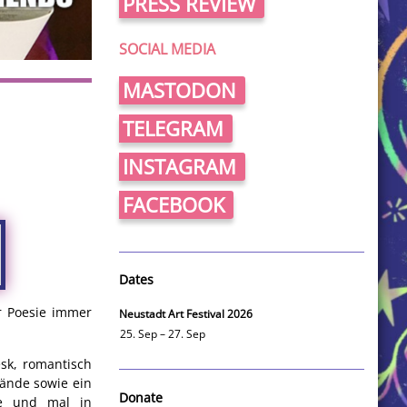
PRESS REVIEW
SOCIAL MEDIA
MASTODON
TELEGRAM
INSTAGRAM
FACEBOOK
Dates
er Poesie immer
Neustadt Art Festival 2026
25. Sep – 27. Sep
esk, romantisch
bände sowie ein
Donate
ie und mal in