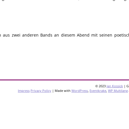
en aus zwei anderen Bands an diesem Abend mit seinen poetis
© 2023
Jan Kossick
| G
Impress
Privacy Policy
| Made with
WordPress
,
Eventkrake
,
WP Multilang