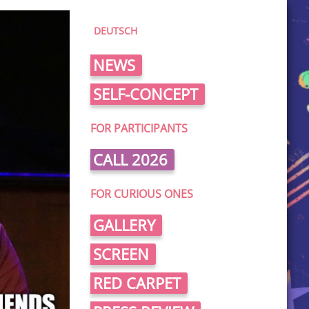
DEUTSCH
NEWS
SELF-CONCEPT
FOR PARTICIPANTS
CALL 2026
FOR CURIOUS ONES
GALLERY
SCREEN
RED CARPET