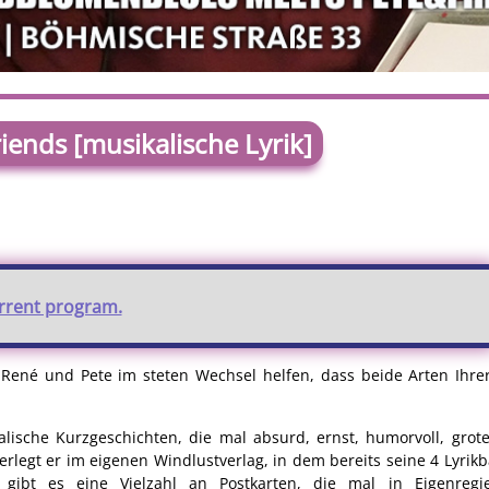
ends [musikalische Lyrik]
urrent program.
ch René und Pete im steten Wechsel helfen, dass beide Arten Ihr
alische Kurzgeschichten, die mal absurd, ernst, humorvoll, grot
erlegt er im eigenen Windlustverlag, in dem bereits seine 4 Lyrik
 gibt es eine Vielzahl an Postkarten, die mal in Eigenreg