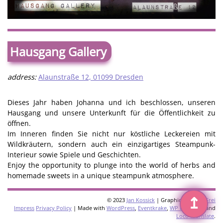
Hausgang Gallery
address:
Alaunstraße 12, 01099 Dresden
Dieses Jahr haben Johanna und ich beschlossen, unseren
Hausgang und unsere Unterkunft für die Öffentlichkeit zu
öffnen.
Im Inneren finden Sie nicht nur köstliche Leckereien mit
Wildkräutern, sondern auch ein einzigartiges Steampunk-
Interieur sowie Spiele und Geschichten.
Enjoy the opportunity to plunge into the world of herbs and
homemade sweets in a unique steampunk atmosphere.
↥
© 2023
Jan Kossick
| Graphics:
Omani Frei
Impress
Privacy Policy
| Made with
WordPress
,
Eventkrake
,
WP Multilang
and
Loco Translate
.