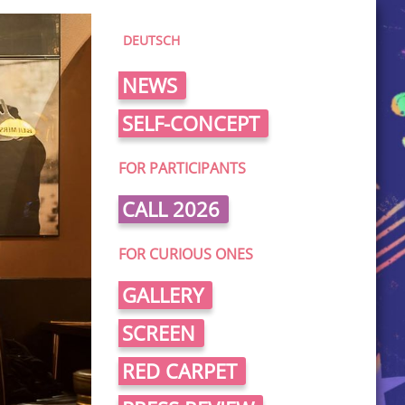
DEUTSCH
NEWS
SELF-CONCEPT
FOR PARTICIPANTS
CALL 2026
FOR CURIOUS ONES
GALLERY
SCREEN
RED CARPET