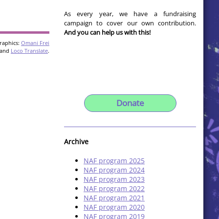
As every year, we have a fundraising
campaign to cover our own contribution.
And you can help us with this!
raphics:
Omani Frei
and
Loco Translate
.
Donate
Archive
NAF program 2025
NAF program 2024
NAF program 2023
NAF program 2022
NAF program 2021
NAF program 2020
NAF program 2019