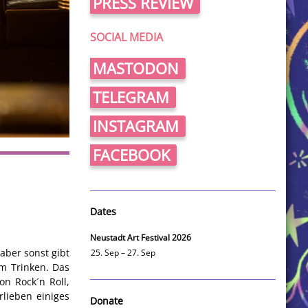
PRESS REVIEW
SOCIAL MEDIA
MASTODON
TELEGRAM
INSTAGRAM
FACEBOOK
Dates
Neustadt Art Festival 2026
aber sonst gibt
25. Sep – 27. Sep
m Trinken. Das
n Rock´n Roll,
lieben einiges
Donate