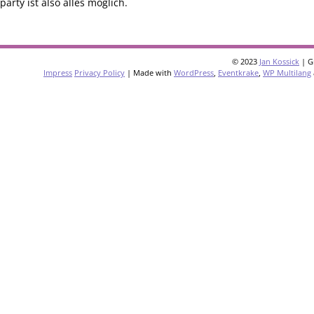
ty ist also alles möglich.
© 2023
Jan Kossick
| G
Impress
Privacy Policy
| Made with
WordPress
,
Eventkrake
,
WP Multilang