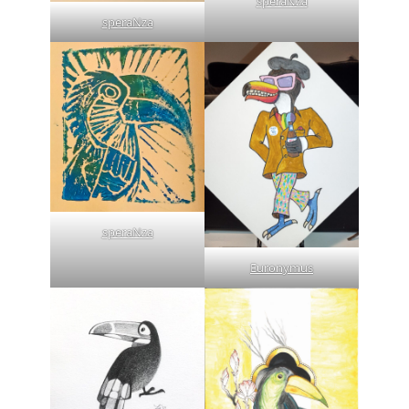
speraNza
speraNza
speraNza
Euronymus