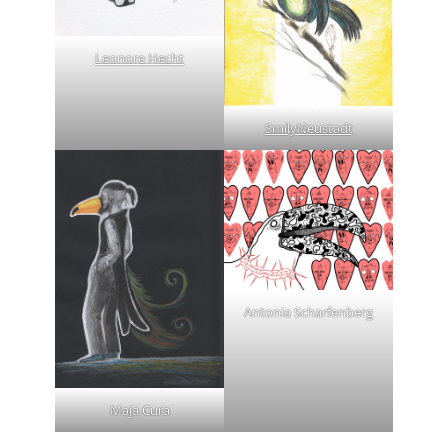
Leonore Hecht
SmilyNeustadt
Antonia Scharfenberg
Maja Cura