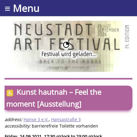
≡ Menu
Kunst hautnah – Feel the
moment [Ausstellung]
address:
Hanse 3 e.V.
,
Hansastraße 3
accessibility:
barrierefreie Toilette vorhanden
Friday, 24.09.2021. 17:30 o'clock to 23:00 o'clock