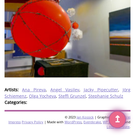
Artists:
Ana Pireva
,
Angel Vasilev
,
Jacky Pipecutter
,
Jörg
Schiemenz
,
Olga Yocheva
,
Steffi Grunzel
,
Stephanie Schulz
Categories:
↥
© 2023
Jan Kossick
| Graphics:
Omani Frei
Impress
Privacy Policy
| Made with
WordPress
,
Eventkrake
,
WP Multilang
and
Loco Translate
.