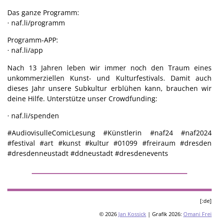
Das ganze Programm:
· naf.li/programm
Programm-APP:
· naf.li/app
Nach 13 Jahren leben wir immer noch den Traum eines
unkommerziellen Kunst- und Kulturfestivals. Damit auch
dieses Jahr unsere Subkultur erblühen kann, brauchen wir
deine Hilfe. Unterstütze unser Crowdfunding:
· naf.li/spenden
#AudiovisulleComicLesung #Künstlerin #naf24 #naf2024
#festival #art #kunst #kultur #01099 #freiraum #dresden
#dresdenneustadt #ddneustadt #dresdenevents
[:de]
© 2026
Jan Kossick
| Grafik 2026:
Omani Frei