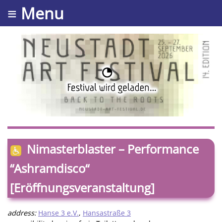
≡ Menu
Nimasterblaster – Performance
“Ashramdisco“
[Eröffnungsveranstaltung]
address:
Hanse 3 e.V.
,
Hansastraße 3