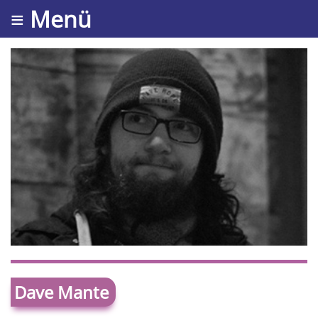
≡ Menü
Dave Mante