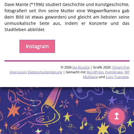
Dave Mante (*1996) studiert Geschichte und Kunstgeschichte,
fotografiert seit ihm seine Mutter eine Wegwerfkamera gab
(kein Bild ist etwas geworden) und gleicht am liebsten seine
unmusikalische Seite aus, indem er Konzerte und das
Stadtleben abbildet.
Instagram
© 2026
Jan Kossick
| Grafik 2026:
Omani Frei
Impressum
Datenschutzerklärung
| Gemacht mit
WordPress
,
Eventkrake
,
WP
Multilang
und
Loco Translate
.
↥