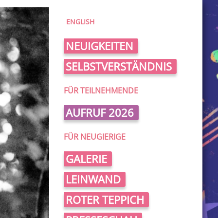
ENGLISH
NEUIGKEITEN
SELBSTVERSTÄNDNIS
FÜR TEILNEHMENDE
AUFRUF 2026
FÜR NEUGIERIGE
GALERIE
LEINWAND
ROTER TEPPICH