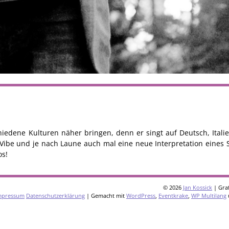
iedene Kulturen näher bringen, denn er singt auf Deutsch, Italie
Vibe und je nach Laune auch mal eine neue Interpretation eines S
os!
© 2026
Jan Kossick
| Graf
mpressum
Datenschutzerklärung
| Gemacht mit
WordPress
,
Eventkrake
,
WP Multilang