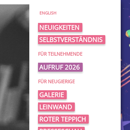
ENGLISH
NEUIGKEITEN
SELBSTVERSTÄNDNIS
FÜR TEILNEHMENDE
AUFRUF 2026
FÜR NEUGIERIGE
GALERIE
LEINWAND
ROTER TEPPICH