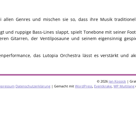
ei allen Genres und mischen sie so, dass ihre Musik traditione
ingt und ruppige Bass-Lines slappt, spielt Tonebone mit seiner Fo
ren Gitarren, der Ventilposaune und seinem eigensinnig gespi
enperformance, das Lutopia Orchestra lässt es verstärkt und ak
© 2026
Jan Kossick
| Graf
mpressum
Datenschutzerklärung
| Gemacht mit
WordPress
,
Eventkrake
,
WP Multilang