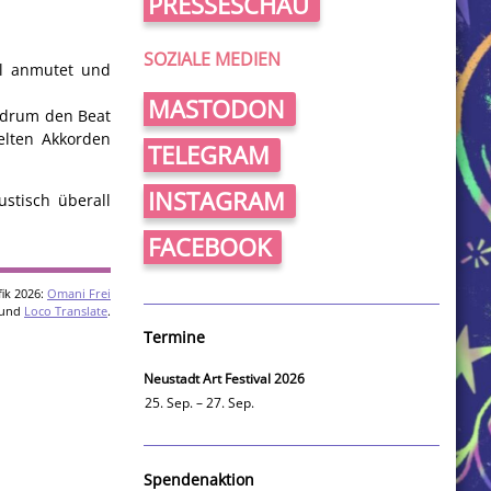
PRESSESCHAU
SOZIALE MEDIEN
ll anmutet und
MASTODON
otdrum den Beat
elten Akkorden
TELEGRAM
INSTAGRAM
ustisch überall
FACEBOOK
ik 2026:
Omani Frei
und
Loco Translate
.
Termine
Neustadt Art Festival 2026
25. Sep. – 27. Sep.
Spendenaktion