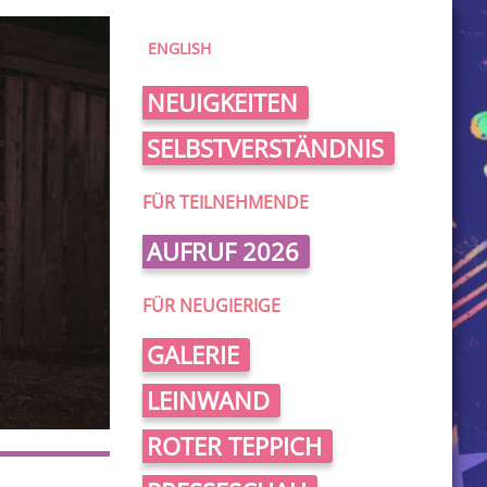
ENGLISH
NEUIGKEITEN
SELBSTVERSTÄNDNIS
FÜR TEILNEHMENDE
AUFRUF 2026
FÜR NEUGIERIGE
GALERIE
LEINWAND
ROTER TEPPICH