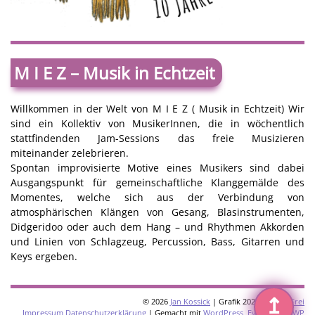
M I E Z – Musik in Echtzeit
Willkommen in der Welt von M I E Z ( Musik in Echtzeit) Wir
sind ein Kollektiv von MusikerInnen, die in wöchentlich
stattfindenden Jam-Sessions das freie Musizieren
miteinander zelebrieren.
Spontan improvisierte Motive eines Musikers sind dabei
Ausgangspunkt für gemeinschaftliche Klanggemälde des
Momentes, welche sich aus der Verbindung von
atmosphärischen Klängen von Gesang, Blasinstrumenten,
Didgeridoo oder auch dem Hang – und Rhythmen Akkorden
und Linien von Schlagzeug, Percussion, Bass, Gitarren und
Keys ergeben.
↥
© 2026
Jan Kossick
| Grafik 2026:
Omani Frei
Impressum
Datenschutzerklärung
| Gemacht mit
WordPress
,
Eventkrake
,
WP