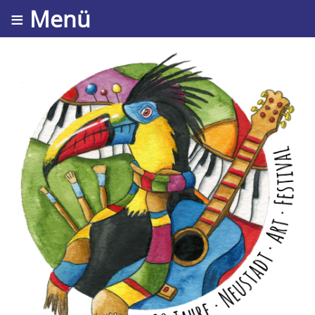
≡ Menü