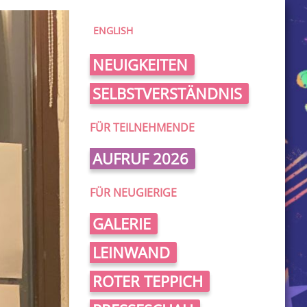
ENGLISH
NEUIGKEITEN
SELBSTVERSTÄNDNIS
FÜR TEILNEHMENDE
AUFRUF 2026
FÜR NEUGIERIGE
GALERIE
LEINWAND
ROTER TEPPICH