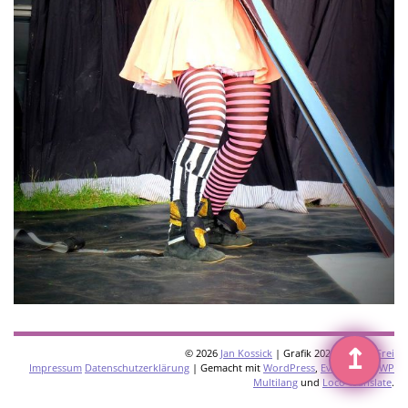
↥
© 2026
Jan Kossick
| Grafik 2026:
Omani Frei
Impressum
Datenschutzerklärung
| Gemacht mit
WordPress
,
Eventkrake
,
WP
Multilang
und
Loco Translate
.