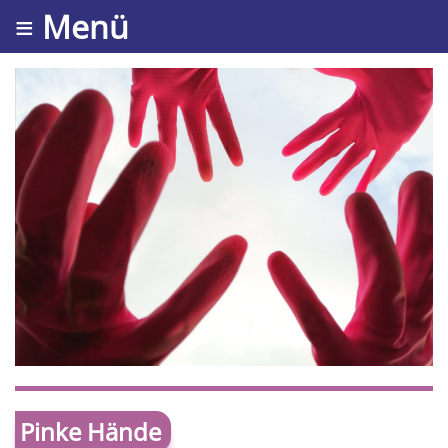
≡ Menü
Pinke Hände