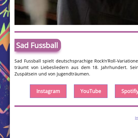
Sad Fussball
Sad Fussball spielt deutschsprachige Rock’n’Roll-Variati
träumt von Liebesliedern aus dem 18. Jahrhundert. Se
Zuspätsein und von Jugendträumen.
Instagram
YouTube
Spotifi
I