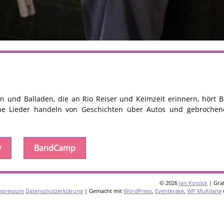
onen und Balladen, die an Rio Reiser und Keimzeit erinnern, hört
ine Lieder handeln von Geschichten über Autos und gebroche
y
BandCamp
© 2026
Jan Kossick
| Graf
mpressum
Datenschutzerklärung
| Gemacht mit
WordPress
,
Eventkrake
,
WP Multilang