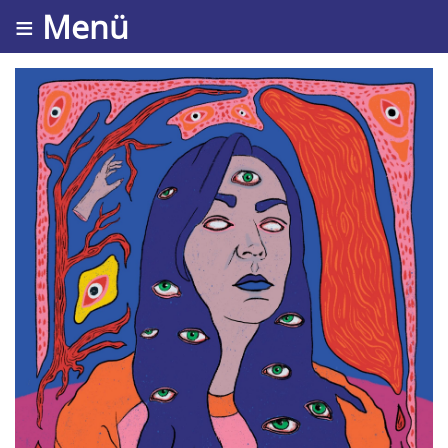
≡ Menü