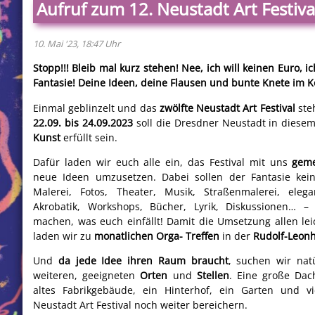
Aufruf zum 12. Neustadt Art Festiva
10. Mai '23, 18:47 Uhr
Stopp!!! Bleib mal kurz stehen! Nee, ich will keinen Euro, i
Fantasie! Deine Ideen, deine Flausen und bunte Knete im K
Einmal geblinzelt und das
zwölfte Neustadt Art Festival
ste
22.09. bis 24.09.2023
soll die Dresdner Neustadt in diese
Kunst
erfüllt sein.
Dafür laden wir euch alle ein, das Festival mit uns
gem
neue Ideen umzusetzen. Dabei sollen der Fantasie kein
Malerei, Fotos, Theater, Musik, Straßenmalerei, eleg
Akrobatik, Workshops, Bücher, Lyrik, Diskussionen… – 
machen, was euch einfällt! Damit die Umsetzung allen lei
laden wir zu
monatlichen Orga- Treffen
in der
Rudolf-Leonh
Und
da jede Idee ihren Raum braucht
, suchen wir nat
weiteren, geeigneten
Orten
und
Stellen
. Eine große Dac
altes Fabrikgebäude, ein Hinterhof, ein Garten und 
Neustadt Art Festival noch weiter bereichern.