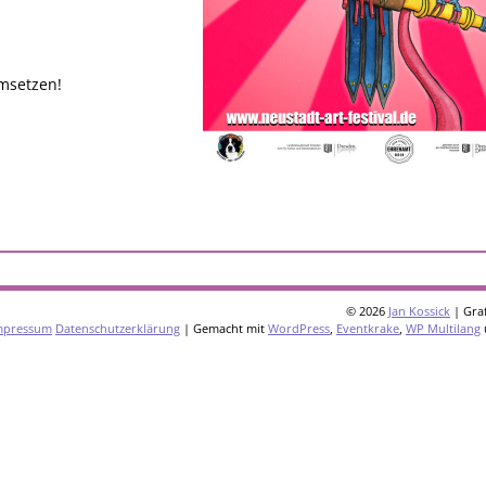
msetzen!
© 2026
Jan Kossick
| Graf
mpressum
Datenschutzerklärung
| Gemacht mit
WordPress
,
Eventkrake
,
WP Multilang