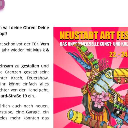
l
ch will deine Ohren! Deine
opf!
ht schon vor der Tür.
Vom
m Jahr wieder mit
Musik &
einsam
zu
gestalten
und
e Grenzen gesetzt sein:
anter Krach, Feuershow,
ihr könnt einfach alles
chter von der Hand geht,
ard-Straße 19
ein.
ürlich auch nach neuen,
hstube, eine Garage, ein
vieles mehr könnten das