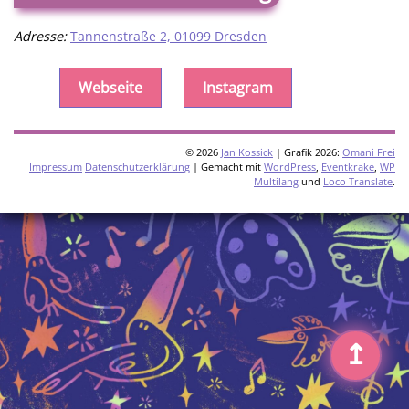
Adresse:
Tannenstraße 2, 01099 Dresden
Webseite
Instagram
© 2026
Jan Kossick
| Grafik 2026:
Omani Frei
Impressum
Datenschutzerklärung
| Gemacht mit
WordPress
,
Eventkrake
,
WP
Multilang
und
Loco Translate
.
↥