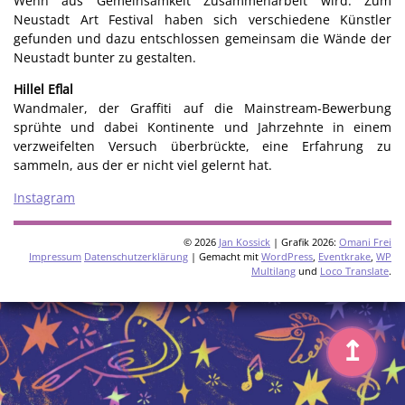
Wenn aus Gemeinsamkeit Zusammenarbeit wird. Zum
Neustadt Art Festival haben sich verschiedene Künstler
gefunden und dazu entschlossen gemeinsam die Wände der
Neustadt bunter zu gestalten.
Hillel Eflal
Wandmaler, der Graffiti auf die Mainstream-Bewerbung
sprühte und dabei Kontinente und Jahrzehnte in einem
verzweifelten Versuch überbrückte, eine Erfahrung zu
sammeln, aus der er nicht viel gelernt hat.
Instagram
© 2026
Jan Kossick
| Grafik 2026:
Omani Frei
Impressum
Datenschutzerklärung
| Gemacht mit
WordPress
,
Eventkrake
,
WP
Multilang
und
Loco Translate
.
↥