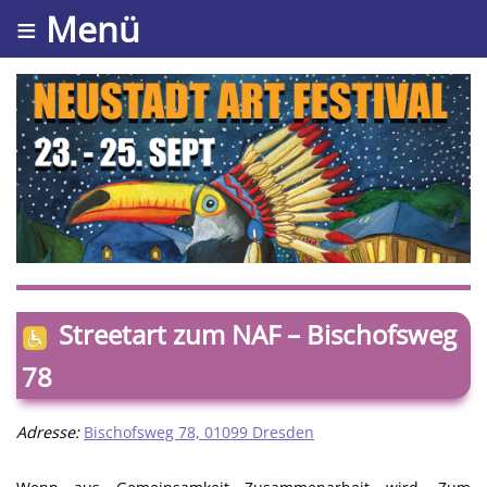
≡ Menü
Streetart zum NAF – Bischofsweg
78
Adresse:
Bischofsweg 78, 01099 Dresden