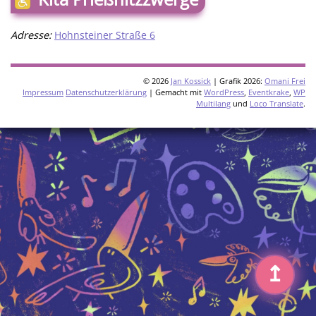
Adresse:
Hohnsteiner Straße 6
© 2026
Jan Kossick
| Grafik 2026:
Omani Frei
Impressum
Datenschutzerklärung
| Gemacht mit
WordPress
,
Eventkrake
,
WP
Multilang
und
Loco Translate
.
↥