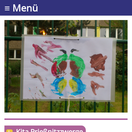
≡ Menü
Kita Prießnitzzwerge