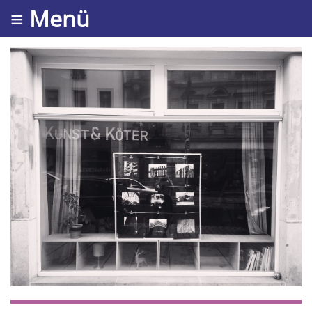
≡ Menü