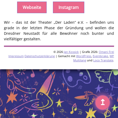
Webseite
Instagram
Wir – das ist der Theater „Der Laden“ e.V. – befinden uns
grade in der letzten Phase der Gründung und wollen die
Dresdner Neustadt für alle Bewohner noch bunter und
vielfältiger gestalten.
© 2026
Jan Kossick
| Grafik 2026:
Omani Frei
Impressum
Datenschutzerklärung
| Gemacht mit
WordPress
,
Eventkrake
,
WP
Multilang
und
Loco Translate
.
↥