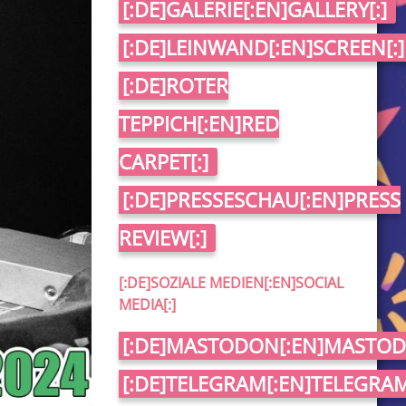
[:DE]GALERIE[:EN]GALLERY[:]
[:DE]LEINWAND[:EN]SCREEN[:]
[:DE]ROTER
TEPPICH[:EN]RED
CARPET[:]
[:DE]PRESSESCHAU[:EN]PRESS
REVIEW[:]
[:DE]SOZIALE MEDIEN[:EN]SOCIAL
MEDIA[:]
[:DE]MASTODON[:EN]MASTOD
[:DE]TELEGRAM[:EN]TELEGRAM