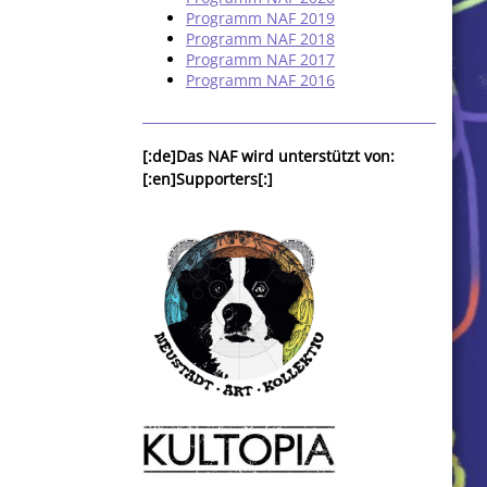
Programm NAF 2019
Programm NAF 2018
Programm NAF 2017
Programm NAF 2016
[:de]Das NAF wird unterstützt von:
[:en]Supporters[:]