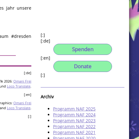
es Jahr unsere
[:]
iraum #dresden
[:de]
Spenden
[:en]
Donate
[:de]
[:]
ik 2026:
Omani Frei
und
Loco Translate
.
[:en]
Archiv
raphics:
Omani Frei
and
Loco Translate
.
Programm NAF 2025
Programm NAF 2024
[:]
Programm NAF 2023
Programm NAF 2022
Programm NAF 2021
Programm NAF 2020