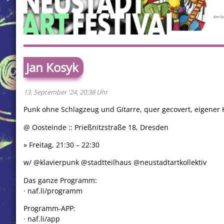
Jan Kosyk
13. September '24, 20:38 Uhr
Punk ohne Schlagzeug und Gitarre, quer gecovert, eigener K
@ Oosteinde :: Prießnitzstraße 18, Dresden
» Freitag, 21:30 – 22:30
w/ @klavierpunk @stadtteilhaus @neustadtartkollektiv
Das ganze Programm:
· naf.li/programm
Programm-APP:
· naf.li/app