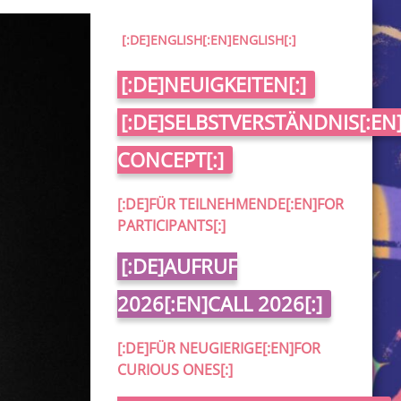
[:DE]ENGLISH[:EN]ENGLISH[:]
[:DE]NEUIGKEITEN[:]
[:DE]SELBSTVERSTÄNDNIS[:EN]
CONCEPT[:]
[:DE]FÜR TEILNEHMENDE[:EN]FOR
PARTICIPANTS[:]
[:DE]AUFRUF
2026[:EN]CALL 2026[:]
[:DE]FÜR NEUGIERIGE[:EN]FOR
CURIOUS ONES[:]