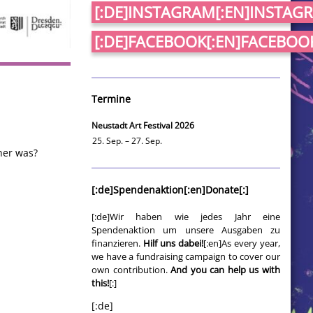
[:DE]INSTAGRAM[:EN]INSTAGR
[:DE]FACEBOOK[:EN]FACEBOOK
Termine
Neustadt Art Festival 2026
25. Sep. – 27. Sep.
her was?
[:de]Spendenaktion[:en]Donate[:]
[:de]Wir haben wie jedes Jahr eine
Spendenaktion um unsere Ausgaben zu
finanzieren.
Hilf uns dabei!
[:en]As every year,
we have a fundraising campaign to cover our
own contribution.
And you can help us with
this!
[:]
[:de]