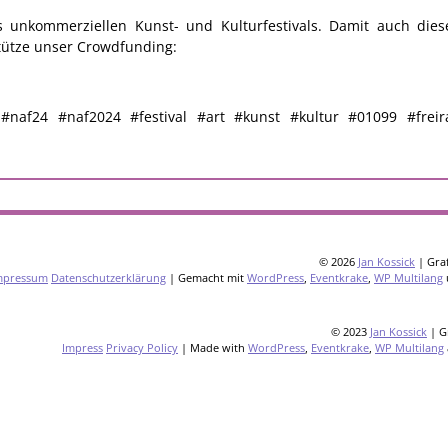
unkommerziellen Kunst- und Kulturfestivals. Damit auch dies
stütze unser Crowdfunding:
 #naf24 #naf2024 #festival #art #kunst #kultur #01099 #fre
© 2026
Jan Kossick
| Graf
mpressum
Datenschutzerklärung
| Gemacht mit
WordPress
,
Eventkrake
,
WP Multilang
© 2023
Jan Kossick
| G
Impress
Privacy Policy
| Made with
WordPress
,
Eventkrake
,
WP Multilang