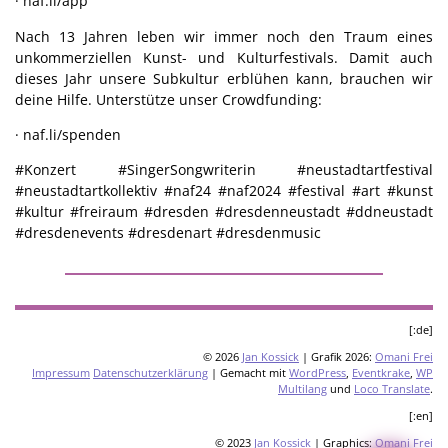
· naf.li/app
Nach 13 Jahren leben wir immer noch den Traum eines
unkommerziellen Kunst- und Kulturfestivals. Damit auch
dieses Jahr unsere Subkultur erblühen kann, brauchen wir
deine Hilfe. Unterstütze unser Crowdfunding:
· naf.li/spenden
#Konzert #SingerSongwriterin #neustadtartfestival
#neustadtartkollektiv #naf24 #naf2024 #festival #art #kunst
#kultur #freiraum #dresden #dresdenneustadt #ddneustadt
#dresdenevents #dresdenart #dresdenmusic
[:de]
© 2026
Jan Kossick
| Grafik 2026:
Omani Frei
Impressum
Datenschutzerklärung
| Gemacht mit
WordPress
,
Eventkrake
,
WP
Multilang
und
Loco Translate
.
[:en]
© 2023
Jan Kossick
| Graphics:
Omani Frei