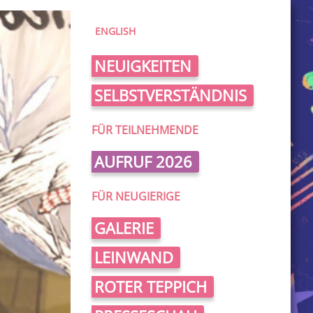
ENGLISH
NEUIGKEITEN
SELBSTVERSTÄNDNIS
FÜR TEILNEHMENDE
AUFRUF 2026
FÜR NEUGIERIGE
GALERIE
LEINWAND
ROTER TEPPICH