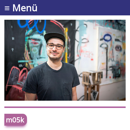
≡ Menü
m05k