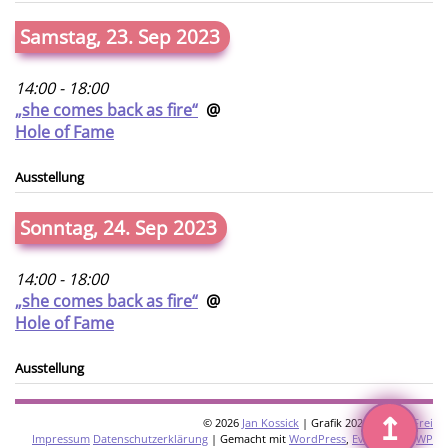
Samstag, 23. Sep 2023
14:00 - 18:00
„she comes back as fire“
@
Hole of Fame
Ausstellung
Sonntag, 24. Sep 2023
14:00 - 18:00
„she comes back as fire“
@
Hole of Fame
Ausstellung
↥
© 2026
Jan Kossick
| Grafik 2026:
Omani Frei
Impressum
Datenschutzerklärung
| Gemacht mit
WordPress
,
Eventkrake
,
WP