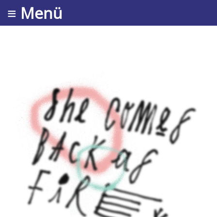
≡ Menü