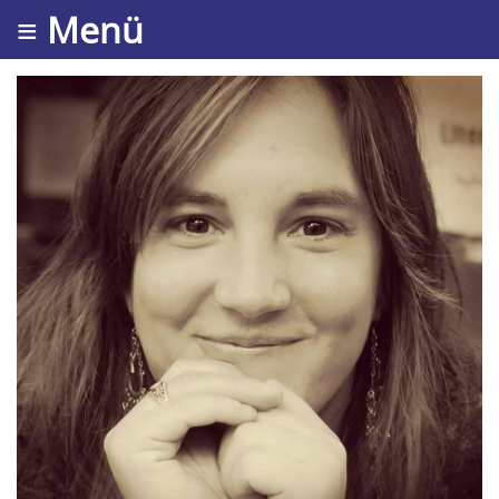
≡ Menü