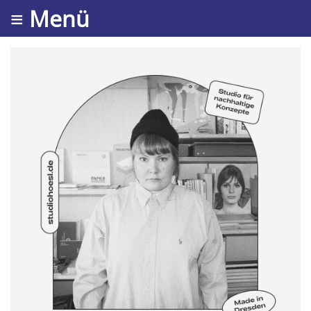
≡ Menü