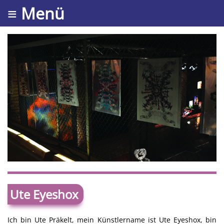
≡ Menü
Ute Eyeshox
Ich bin Ute Präkelt, mein Künstlername ist Ute Eyeshox, bin