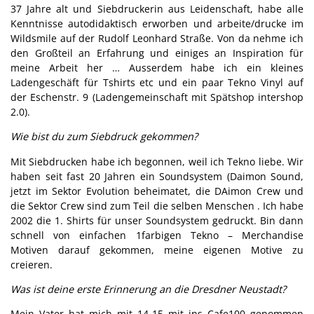
37 Jahre alt und Siebdruckerin aus Leidenschaft, habe alle
Kenntnisse autodidaktisch erworben und arbeite/drucke im
Wildsmile auf der Rudolf Leonhard Straße. Von da nehme ich
den Großteil an Erfahrung und einiges an Inspiration für
meine Arbeit her … Ausserdem habe ich ein kleines
Ladengeschäft für Tshirts etc und ein paar Tekno Vinyl auf
der Eschenstr. 9 (Ladengemeinschaft mit Spätshop intershop
2.0).
Wie bist du zum Siebdruck gekommen?
Mit Siebdrucken habe ich begonnen, weil ich Tekno liebe. Wir
haben seit fast 20 Jahren ein Soundsystem (Daimon Sound,
jetzt im Sektor Evolution beheimatet, die DAimon Crew und
die Sektor Crew sind zum Teil die selben Menschen . Ich habe
2002 die 1. Shirts für unser Soundsystem gedruckt. Bin dann
schnell von einfachen 1farbigen Tekno – Merchandise
Motiven darauf gekommen, meine eigenen Motive zu
creieren.
Was ist deine erste Erinnerung an die Dresdner Neustadt?
Mein Vater hat mich mit 14-15 mit ins Cafe100 genommen