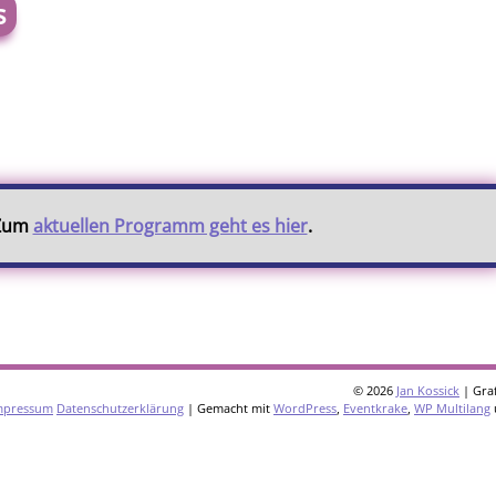
s
 Zum
aktuellen Programm geht es hier
.
© 2026
Jan Kossick
| Graf
mpressum
Datenschutzerklärung
| Gemacht mit
WordPress
,
Eventkrake
,
WP Multilang