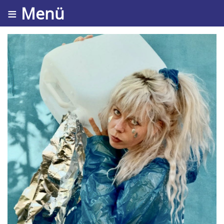
≡ Menü