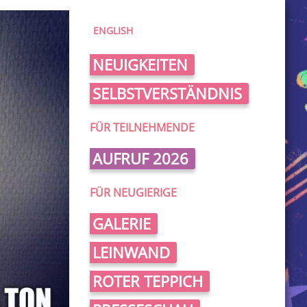
ENGLISH
NEUIGKEITEN
SELBSTVERSTÄNDNIS
FÜR TEILNEHMENDE
AUFRUF 2026
FÜR NEUGIERIGE
GALERIE
LEINWAND
ROTER TEPPICH