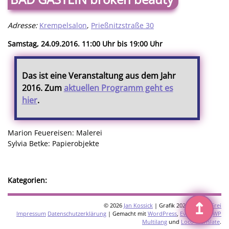
Adresse:
Krempelsalon
,
Prießnitzstraße 30
Samstag, 24.09.2016. 11:00 Uhr bis 19:00 Uhr
Das ist eine Veranstaltung aus dem Jahr
2016. Zum
aktuellen Programm geht es
hier
.
Marion Feuereisen: Malerei
Sylvia Betke: Papierobjekte
Kategorien:
↥
© 2026
Jan Kossick
| Grafik 2026:
Omani Frei
Impressum
Datenschutzerklärung
| Gemacht mit
WordPress
,
Eventkrake
,
WP
Multilang
und
Loco Translate
.