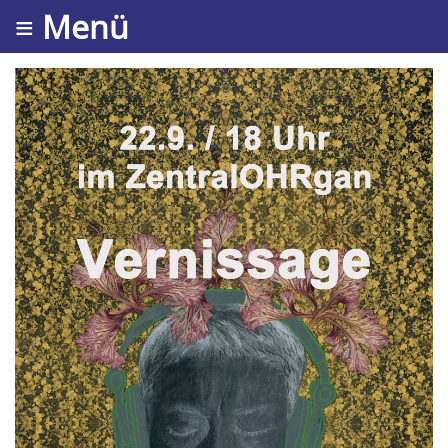
≡ Menü